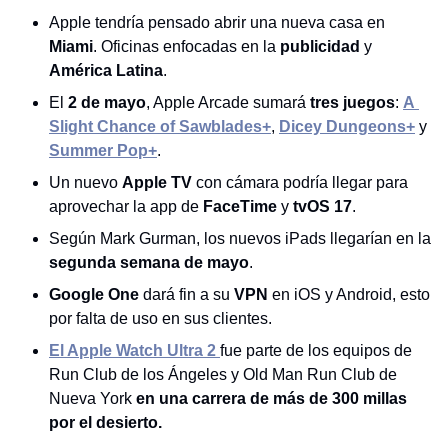
Apple tendría pensado abrir una nueva casa en 
Miami
. Oficinas enfocadas en la 
publicidad
 y 
América Latina
. 
El 
2 de mayo
, Apple Arcade sumará 
tres juegos
: 
A 
Slight Chance of Sawblades+
, 
Dicey Dungeons+
 y 
Summer Pop+
.
Un nuevo 
Apple TV
 con cámara podría llegar para 
aprovechar la app de 
FaceTime
 y 
tvOS 17
.  
Según Mark Gurman, los nuevos iPads llegarían en la 
segunda semana de mayo
.
Google One
 dará fin a su 
VPN
 en iOS y Android, esto 
por falta de uso en sus clientes.
El Apple Watch Ultra 2 
fue parte de los equipos de 
Run Club de los Ángeles y Old Man Run Club de 
Nueva York 
en una carrera de más de 300 millas 
por el desierto.