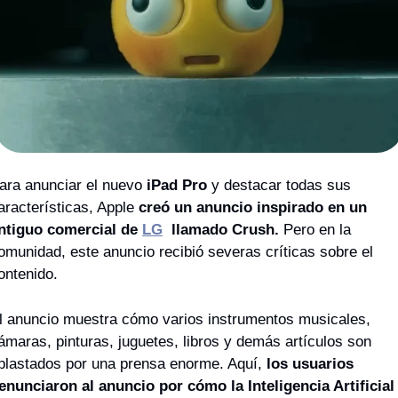
ara anunciar el nuevo 
iPad Pro 
y destacar todas sus 
aracterísticas, Apple 
creó un anuncio inspirado en un 
ntiguo comercial de 
LG
 llamado Crush.
 Pero en la 
omunidad, este anuncio recibió severas críticas sobre el 
ontenido.
l anuncio muestra cómo varios instrumentos musicales, 
ámaras, pinturas, juguetes, libros y demás artículos son 
plastados por una prensa enorme. Aquí, 
los usuarios 
enunciaron al anuncio por cómo la Inteligencia Artificial 