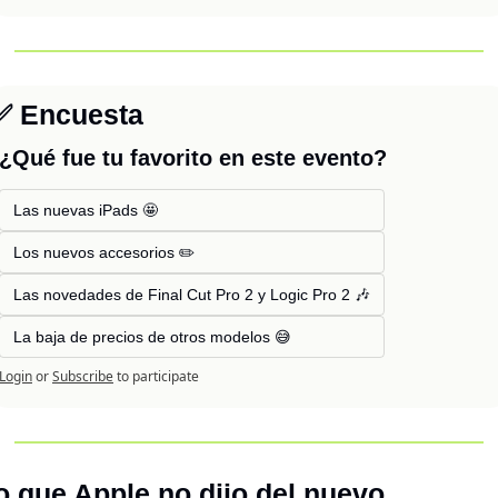
✅
 Encuesta
¿Qué fue tu favorito en este evento?
Las nuevas iPads 🤩
Los nuevos accesorios ✏️
Las novedades de Final Cut Pro 2 y Logic Pro 2 🎶
La baja de precios de otros modelos 😅
Login
or
Subscribe
to participate
o que Apple no dijo del nuevo 