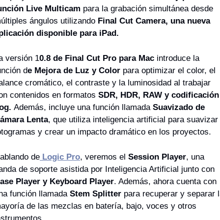
unción Live Multicam
 para la grabación simultánea desde 
últiples ángulos utilizando
 Final Cut Camera, una nueva 
plicación disponible para iPad.
a versión 1
0.8 de Final Cut Pro para Mac
 introduce la 
unción d
e Mejora de Luz y Color
 para optimizar el color, el 
alance cromático, el contraste y la luminosidad al trabajar 
on contenidos en formatos
 SDR, HDR, RAW y codificación 
og. 
Además, incluye una función llamada 
Suavizado de 
ámara Lenta
, que utiliza inteligencia artificial para suavizar 
otogramas y crear un impacto dramático en los proyectos.
ablando de
Logic Pro
, veremos el
 Session Player
, una 
banda de soporte asistida por Inteligencia Artificial junto con 
ase Player y Keyboard Player
. Además, ahora cuenta con 
na función llamada
 Stem Splitter 
para recuperar y separar l
ayoría de las mezclas en batería, bajo, voces y otros 
nstrumentos.