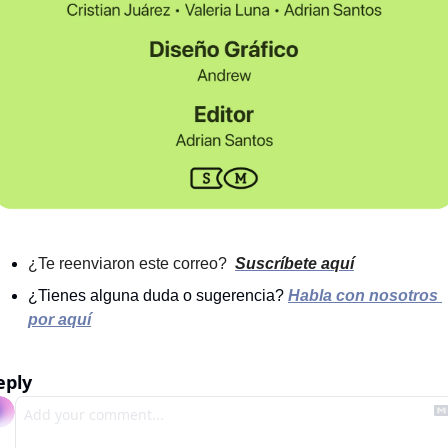
¿Te reenviaron este correo? 
Suscríbete aquí
¿Tienes alguna duda o sugerencia?
Habla con nosotros 
por aquí
eply