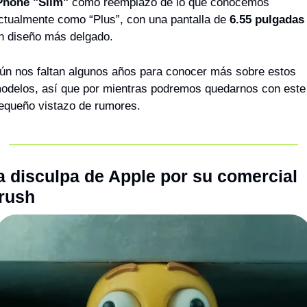
Phone "Slim" 
como reemplazo de lo que conocemos 
ctualmente como “Plus”, con una pantalla de
 6.55 pulgadas
n diseño más delgado.
ún nos faltan algunos años para conocer más sobre estos 
odelos, así que por mientras podremos quedarnos con este 
equeño vistazo de rumores.
a disculpa de Apple por su comercial 
rush