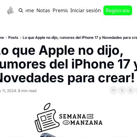
Home
Notas
Premium
Iniciar sesión
Regístrate
me
Posts
Lo que Apple no dijo, rumores del iPhone 17 y Novedades para crea
o que Apple no dijo, 
umores del iPhone 17 y
ovedades para crear! ‎
 11, 2024
8 min read
•