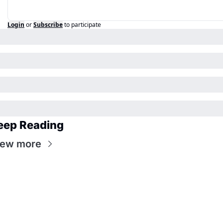
Login
or
Subscribe
to participate
eep Reading
iew more