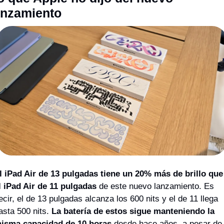
anzamiento
l iPad Air de 13 pulgadas tiene un 20% más de brillo que 
l iPad Air de 11 pulgadas 
de este nuevo lanzamiento. Es 
ecir, el de 13 pulgadas alcanza los 600 nits y el de 11 llega 
asta 500 nits. 
La batería de estos sigue manteniendo la 
isma capacidad de 10 horas
 desde hace años, a pesar de 