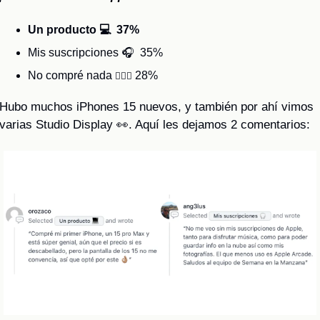
Un producto 💻  37%
Mis suscripciones 🎧  35%
No compré nada 
 28%
🤷🏻‍♂️
Hubo muchos iPhones 15 nuevos, y también por ahí vimos 
varias Studio Display 
👀
. Aquí les dejamos 2 comentarios: