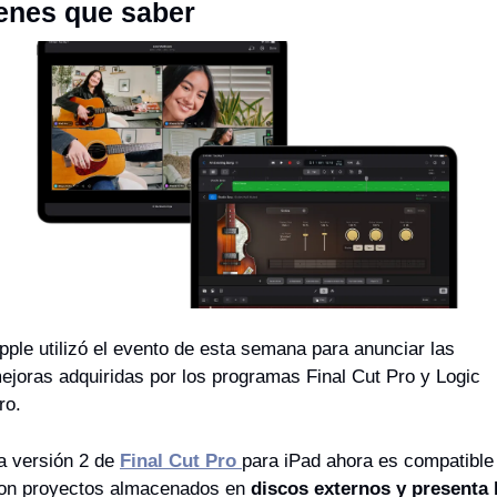
ienes que saber
pple utilizó el evento de esta semana para anunciar las 
ejoras adquiridas por los programas Final Cut Pro y Logic 
ro.
a versión 2 de 
Final Cut Pro 
para iPad ahora es compatible 
on proyectos almacenados en 
discos externos y presenta l