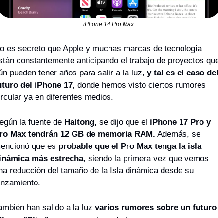
iPhone 14 Pro Max 
o es secreto que Apple y muchas marcas de tecnología 
stán constantemente anticipando el trabajo de proyectos que
ún pueden tener años para salir a la luz, 
y tal es el caso del
uturo del iPhone 17
, donde hemos visto ciertos rumores 
ircular ya en diferentes medios.
egún la fuente de
 Haitong,
 se dijo que el 
iPhone 17 Pro y 
ro Max tendrán 12 GB de memoria RAM.
 Además, se 
encionó que es 
probable que el Pro Max tenga la isla 
inámica más estrecha
, siendo la primera vez que vemos 
na reducción del tamaño de la Isla dinámica desde su 
anzamiento.
ambién han salido a la luz
 varios rumores sobre un futuro 