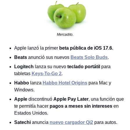
Mercadito.
Apple lanzó la primer 
beta pública de iOS 17.6.
Beats 
anunció sus nuevos 
Beats Solo Buds
.
Logitech
 lanza su nuevo
 teclado portátil
 para 
tabletas 
Keys-To-Go 2
.
Habbo
 lanza 
Habbo Hotel Origins
 para Mac y 
Windows.
Apple 
discontinuó 
Apple Pay Later
, una función que 
te permitía hacer 
pagos a meses sin intereses
 en 
Estados Unidos.
Satechi 
anuncia 
nuevo cargador Qi2
 para autos.