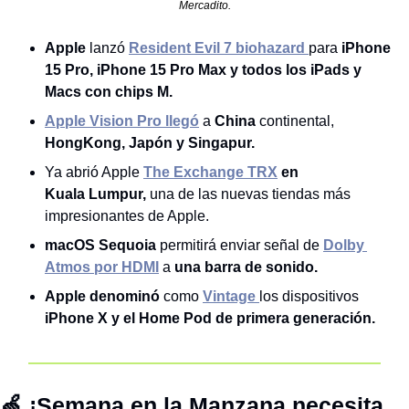
Mercadito.
Apple
 lanzó
Resident Evil 7 biohazard
para 
iPhone 
15 Pro, iPhone 15 Pro Max y todos los iPads y 
Macs con chips M.
Apple Vision Pro llegó
 a 
China
 continental,
HongKong, Japón y Singapur.
Ya abrió Apple 
The Exchange TRX
 en 
Kuala Lumpur, 
una de las nuevas tiendas más 
impresionantes de Apple.
macOS Sequoia
 permitirá enviar señal de 
Dolby 
Atmos por HDMI
 a 
una barra de sonido.
Apple denominó
 como
Vintage 
los dispositivos 
iPhone X y el Home Pod de primera generación.
🍏
 ¡Semana en la Manzana necesita 