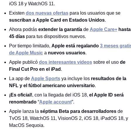
iOS 18 y WatchOS 11.
Existen 
dos nuevas ofertas
 para los usuarios que se 
suscriban a Apple Card en Estados Unidos
.
Ahora podrás
 extender la garantía
 de 
Apple Care+
 hasta
45 días
 para tus dispositivos nuevos.
Por tiempo limitado, 
Apple está regalando
3 meses gratis
de Apple Music
 a 
nuevos usuarios
.
Apple publicó 
dos interesantes videos
 sobre el uso 
de 
Final Cut Pro en el iPad
.
La app de 
Apple Sports
 ya incluye los 
resultados de la 
NFL y el fútbol americano universitario
.
¡Es oficial!
, con la llegada del iOS 18, 
el Apple ID será 
renombrado 
“
Apple account
”.
Apple lanza la 
séptima Beta para desarrolladores
 de 
TvOS 18, WatchOS 11, VisionOS 2, iOS 18, iPadOS 18, y 
MacOS Sequoia.