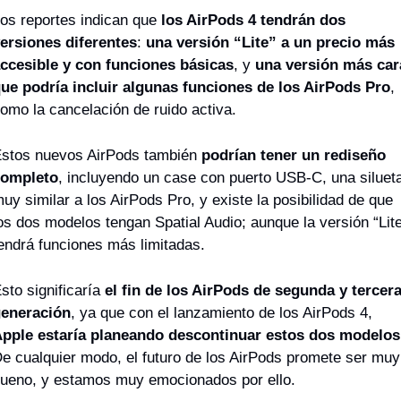
os reportes indican que 
los AirPods 4 tendrán dos 
ersiones diferentes
: 
una
versión “Lite” a un precio más 
ccesible y con funciones básicas
, y 
una
versión más cara
ue podría incluir algunas funciones de los AirPods Pro
, 
omo la cancelación de ruido activa. 
stos nuevos AirPods también 
podrían tener un rediseño 
ompleto
, incluyendo un case con puerto USB-C, una silueta
uy similar a los AirPods Pro, y existe la posibilidad de que 
os dos modelos tengan Spatial Audio; aunque la versión “Lite
endrá funciones más limitadas.
sto significaría 
el fin de los AirPods de segunda y tercera
eneración
, ya que con el lanzamiento de los AirPods 4, 
pple estaría planeando descontinuar estos dos modelos
e cualquier modo, el futuro de los AirPods promete ser muy 
ueno, y estamos muy emocionados por ello.