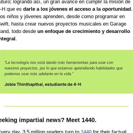
uturo; logrando así, un gran avance en cumplir la misión de 
-H que es 
darle a los jóvenes el acceso a la oportunidad
. 
os niños y jóvenes aprenden, desde como programar en 
wift, hasta crear nuevos proyectos musicales en Garage 
and, todo desde 
un enfoque de crecimiento y desarrollo 
ntegral
.
“La tecnología nos está dando más herramientas para usar con 
nuestros proyectos, por lo que estamos aprendiendo habilidades que 
podemos usar más adelante en la vida.”
Jobie Thinthapthai, estudiante de 4-H
eeking impartial news? Meet 1440.
very day, 3.5 million readers turn to 
1440
 for their factual 