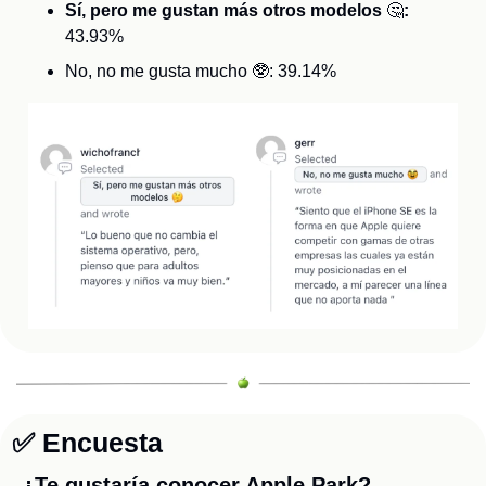
Sí, pero me gustan más otros modelos 
🤔
:
43.93%
No, no me gusta mucho 
🥸
: 39.14%
✅
 Encuesta
¿Te gustaría conocer Apple Park?