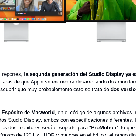
 reportes, 
la segunda generación del Studio Display ya 
claras de que Apple se encuentra desarrollando dos monitores
cubrir que muy probablemente esto se trata de 
dos versio
e Espósito
 de 
Macworld
, en el código de algunos archivos i
dos Studio Display, ambos con especificaciones diferentes. 
e los dos monitores será el soporte para “
ProMotion
”, lo que
fresco de 120 Hz., HDR y mejoras en el brillo y el rango di