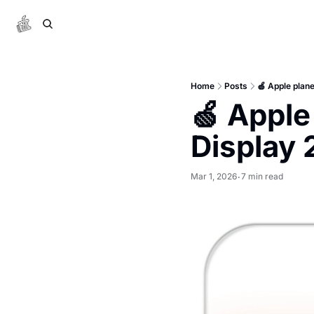
Home
Posts
🍏 Apple plan
🍏 Apple
Display 
Mar 1, 2026
7 min read
•