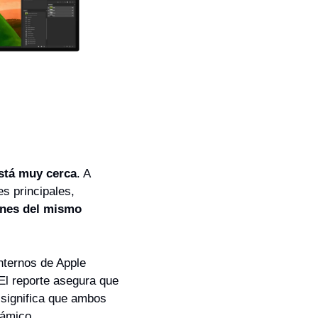
está muy cerca
. A 
 principales, 
nes del mismo 
nternos de Apple 
El reporte asegura que 
 significa que ambos 
námico.