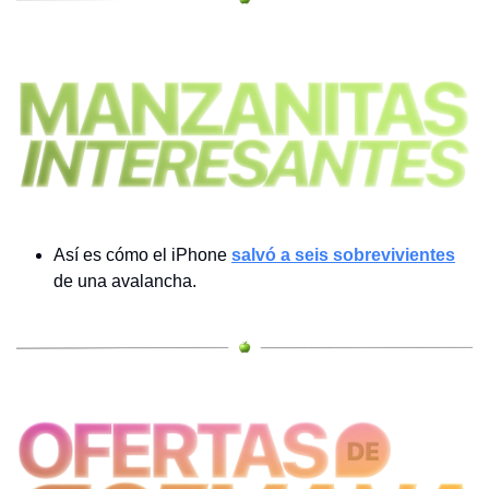
Así es cómo el iPhone 
salvó a seis sobrevivientes
de una avalancha.